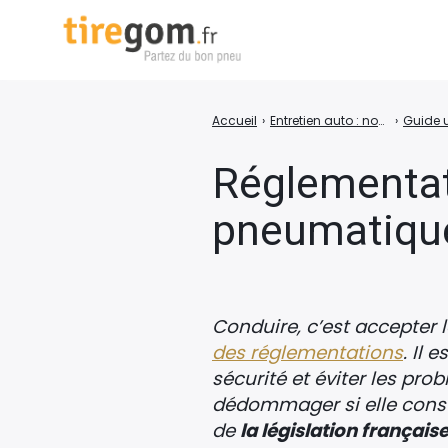
Accueil
›
Entretien auto : nos conseils pour prendre soin de sa voiture
›
Rechercher
:
Réglementati
pneumatiqu
Conduire, c’est accepter 
des réglementations
. Il 
sécurité et éviter les pro
dédommager si elle consta
de
la législation françai