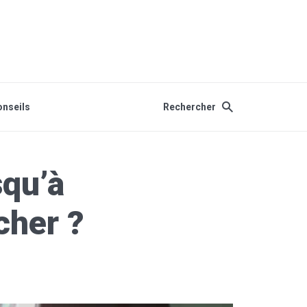
onseils
Rechercher
squ’à
cher ?