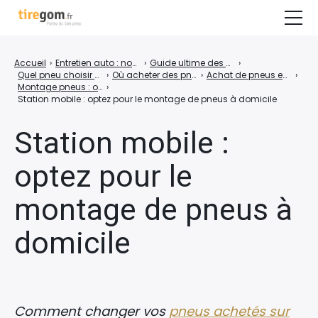
Guide d’achat & Conseils
Accueil
›
Entretien auto : nos conseils pour prendre soin de sa voiture
›
Guide ultime des pneus voitures : conseils, entretien, achat
›
Quel pneu choisir pour ma voiture ? 7 conseils pour faire le bon choix !
›
Où acheter des pneus neufs ?
›
Achat de pneus en ligne : est-ce vraiment plus intéressant ?
›
Tests & Comparatifs
Montage pneus : où monter des pneus achetés sur Internet ?
›
Station mobile : optez pour le montage de pneus à domicile
Guide moto
Station mobile :
COMPARER LES PRIX DES PNEUS
optez pour le
montage de pneus à
domicile
Comment changer vos
pneus achetés sur