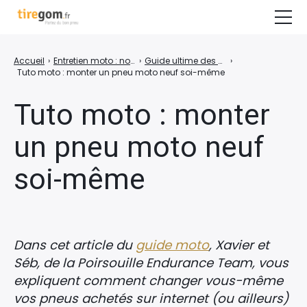
Guide d’achat & Conseils
Accueil
›
Entretien moto : nos conseils pour prendre soin de son deux-roues
›
Guide ultime des pneus moto : conseils, entretien, achat
›
Tuto moto : monter un pneu moto neuf soi-même
Tests & Comparatifs
Tuto moto : monter
Guide moto
un pneu moto neuf
COMPARER LES PRIX DES PNEUS
soi-même
Dans cet article du
guide moto
, Xavier et
Séb, de la Poirsouille Endurance Team, vous
expliquent comment changer vous-même
vos pneus achetés sur internet (ou ailleurs)