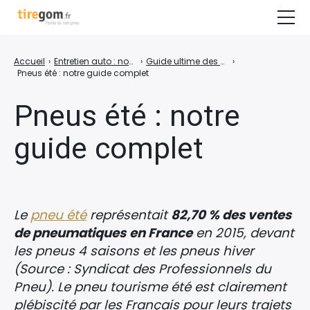
Guide d’achat & Conseils
Accueil
›
Entretien auto : nos conseils pour prendre soin de sa voiture
›
Guide ultime des pneus voitures : conseils, entretien, achat
›
Pneus été : notre guide complet
Tests & Comparatifs
Pneus été : notre
Guide moto
guide complet
COMPARER LES PRIX DES PNEUS
Le
pneu été
représentait
82,70 % des ventes
de pneumatiques
en France
en 2015, devant
les pneus 4 saisons et les pneus hiver
(Source : Syndicat des Professionnels du
Pneu). Le pneu tourisme été est clairement
plébiscité par les Français pour leurs trajets